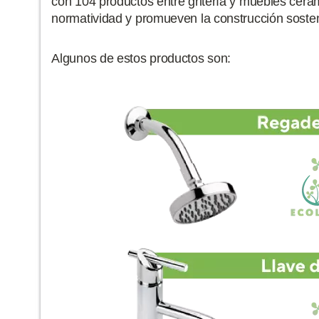
con 104 productos entre gritería y muebles cer
normatividad y promueven la construcción sosten
Algunos de estos productos son: