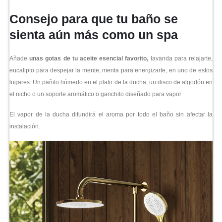
Consejo para que tu baño se
sienta aún más como un spa
Añade
unas gotas de tu aceite esencial favorito,
lavanda para relajarte,
eucalipto para despejar la mente, menta para energizarte, en uno de estos
lugares: Un pañito húmedo en el plato de la ducha, un disco de algodón en
el nicho o un soporte aromático o ganchito diseñado para vapor
El vapor de la ducha difundirá el aroma por todo el baño sin afectar la
instalación.